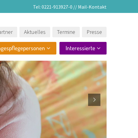
Tel:
0221-913927-0
//
Mail-Kontakt
rtner
Aktuelles
Termine
Presse
agespflegepersonen
Interessierte