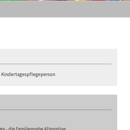
n Kindertagespflegeperson
e - die familiennahe Altenative