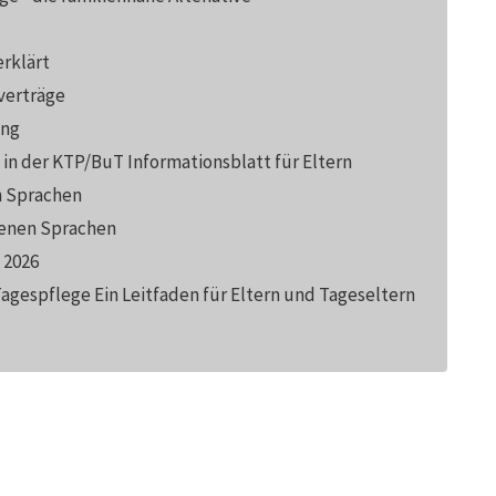
erklärt
verträge
ung
 in der KTP/BuT Informationsblatt für Eltern
n Sprachen
denen Sprachen
 2026
Tagespflege Ein Leitfaden für Eltern und Tageseltern