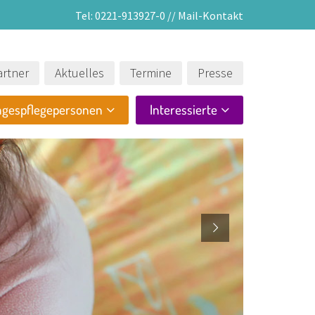
Tel:
0221-913927-0
//
Mail-Kontakt
rtner
Aktuelles
Termine
Presse
agespflegepersonen
Interessierte