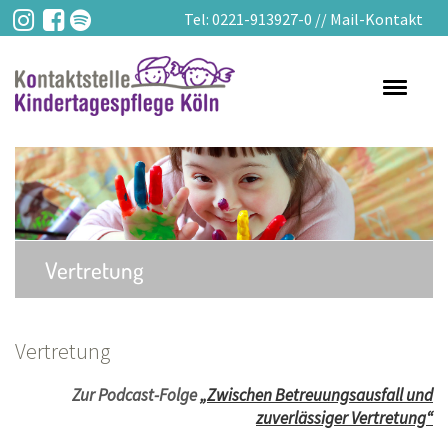
Tel:
0221-913927-0
//
Mail-Kontakt
Toggle
navigati
Vertretung
Vertretung
Zur Podcast-Folge
„Zwischen Betreuungsausfall und
zuverlässiger Vertretung“