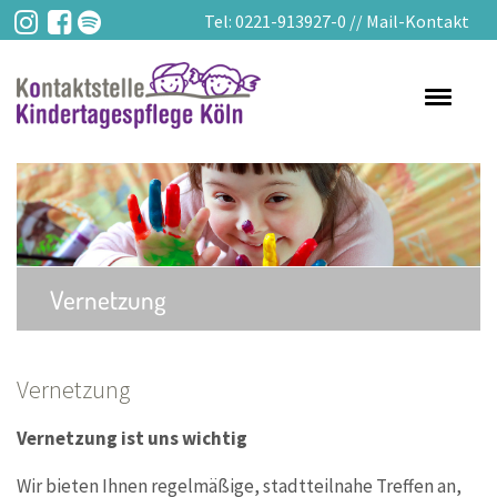
Tel:
0221-913927-0
//
Mail-Kontakt
Toggle
navigati
Vernetzung
Vernetzung
Vernetzung ist uns wichtig
Wir bieten Ihnen regelmäßige, stadtteilnahe Treffen an,